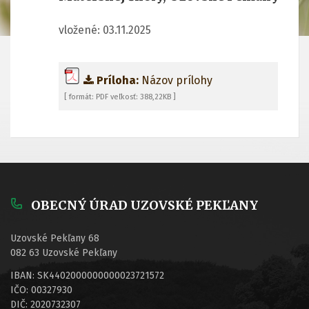
vložené: 03.11.2025
Príloha:
Názov prílohy
[ formát: PDF veľkosť: 388,22KB ]
OBECNÝ ÚRAD UZOVSKÉ PEKĽANY
Uzovské Pekľany 68
082 63 Uzovské Pekľany
IBAN: SK4402000000000023721572
IČO: 00327930
DIČ: 2020732307