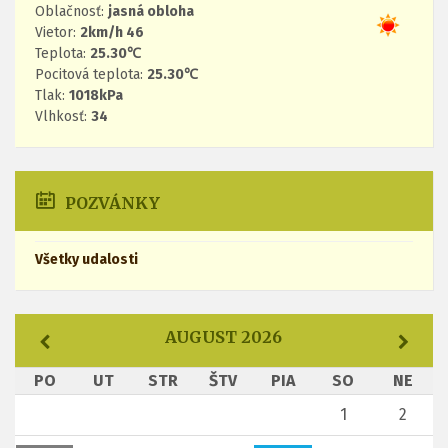
Oblačnosť:
jasná obloha
Vietor:
2km/h 46
Teplota:
25.30℃
Pocitová teplota:
25.30℃
Tlak:
1018kPa
Vlhkosť:
34
POZVÁNKY
Všetky udalosti
AUGUST 2026
PO
UT
STR
ŠTV
PIA
SO
NE
1
2