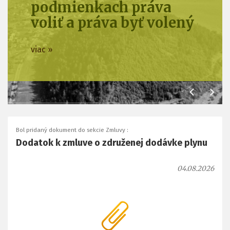
podmienkach práva
voliť a práva byť volený
viac »
Bol pridaný dokument do sekcie Zmluvy :
Dodatok k zmluve o združenej dodávke plynu
04.08.2026