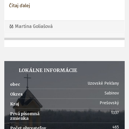
Čítaj ďalej
Martina Goliašová
LOKÁLNE INFORMÁCIE
Uzovské Pekľany
obec
Sabinov
Okres
Prešovský
Kraj
1337
Prvá písomná
zmienka
465
Počet obyvateľov