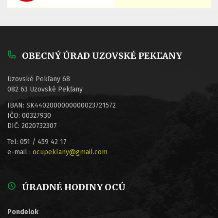
OBECNÝ ÚRAD UZOVSKÉ PEKĽANY
Uzovské Pekľany 68
082 63 Uzovské Pekľany
IBAN: SK4402000000000023721572
IČO: 00327930
DIČ: 2020732307
Tel: 051 / 459 42 17
e-mail :
ocupeklany@gmail.com
ÚRADNÉ HODINY OCÚ
Pondelok