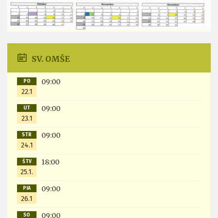
SV. OMŠE
09:00
PO
22.1
09:00
UT
23.1
09:00
STR
24.1
18:00
ŠTV
25.1.
09:00
PIA
26.1
09:00
SO