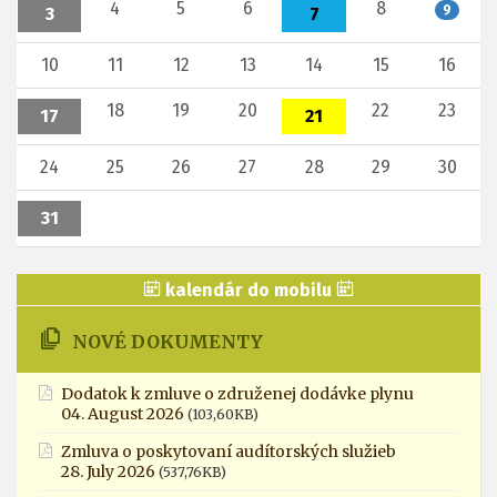
4
5
6
8
9
3
7
10
11
12
13
14
15
16
18
19
20
22
23
17
21
24
25
26
27
28
29
30
31
kalendár do mobilu
NOVÉ DOKUMENTY
Dodatok k zmluve o združenej dodávke plynu
04. August 2026
(103,60KB)
Zmluva o poskytovaní audítorských služieb
28. July 2026
(537,76KB)