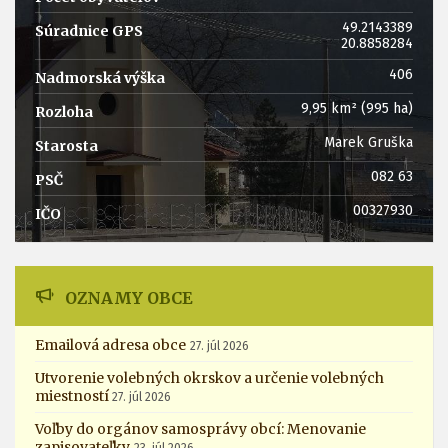
49.2143389
Súradnice GPS
20.8858284
‎406
Nadmorská výška
‎9,95 km² (995 ha)
Rozloha
Marek Gruška
Starosta
082 63
PSČ
00327930
IČO
OZNAMY OBCE
Emailová adresa obce
27. júl 2026
Utvorenie volebných okrskov a určenie volebných
miestností
27. júl 2026
Voľby do orgánov samosprávy obcí: Menovanie
zapisovateľky
23. júl 2026